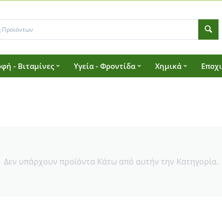
φή - Βιταμίνες
Υγεία - Φροντίδα
Χημικά
Εποχ
Δεν υπάρχουν προϊόντα Κάτω από αυτήν την Κατηγορία.