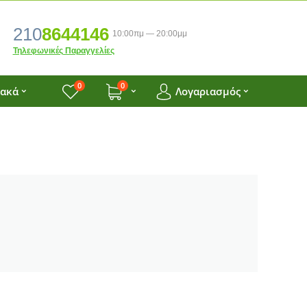
210
8644146
10:00πμ — 20:00μμ
Τηλεφωνικές Παραγγελίες
0
0
ιακά
Λογαριασμός