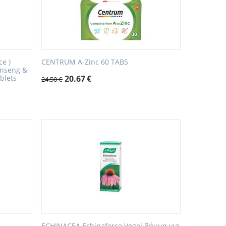
e )
CENTRUM A-Zinc 60 TABS
inseng &
blets
20.67
€
24.50
€
ECHINACEA Echinaforce Vogel βάμμα για