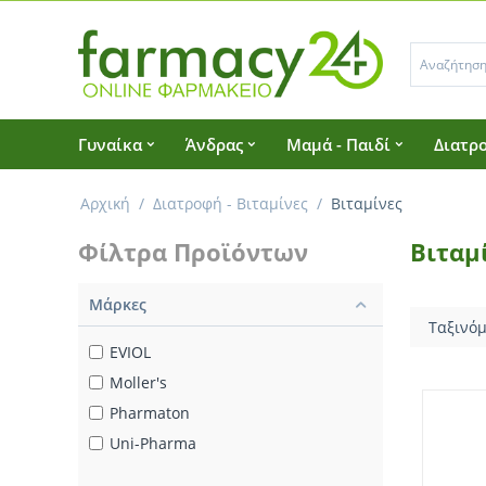
Γυναίκα
Άνδρας
Μαμά - Παιδί
Διατρο
Αρχική
/
Διατροφή - Βιταμίνες
/
Βιταμίνες
Φίλτρα Προϊόντων
Βιταμ
Μάρκες
Ταξινόμ
EVIOL
Moller's
Pharmaton
Uni-Pharma