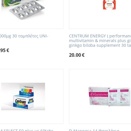
1000μg 30 ταμπλέτες UNI-
CENTRUM ENERGY ( performanc
multivitamin & minerals plus g
ginkgo biloba supplement 30 ta
.95
€
20.00
€
 SELECT 50 plus με 60tabs
D-Mannosa 14 Φακελάκια