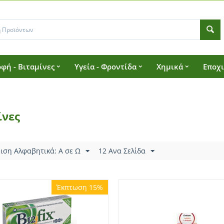
φή - Βιταμίνες
Υγεία - Φροντίδα
Χημικά
Εποχ
ίνες
ιση Αλφαβητικά: A σε Ω
12 Ανα Σελίδα
Έκπτωση 15%