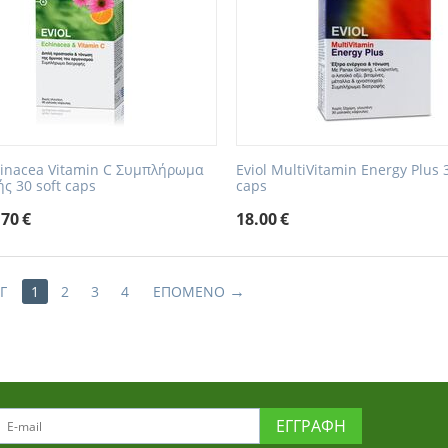
hinacea Vitamin C Συμπλήρωμα
Eviol MultiVitamin Energy Plus 3
ς 30 soft caps
caps
.70
€
18.00
€
Γ
1
2
3
4
ΕΠΌΜΕΝΟ
ΕΓΓΡΑΦΉ