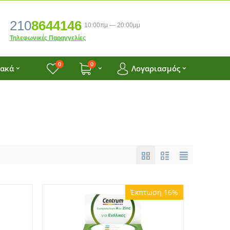
210
8644146
10:00πμ — 20:00μμ
Τηλεφωνικές Παραγγελίες
0
0
ιακά
Λογαριασμός
Έκπτωση 16%