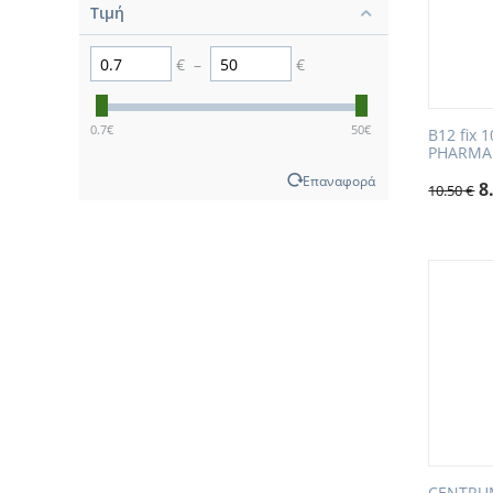
Τιμή
€
–
€
0.7
€
50
€
B12 fix 
PHARMA
Επαναφορά
8
10.50
€
CENTRUM