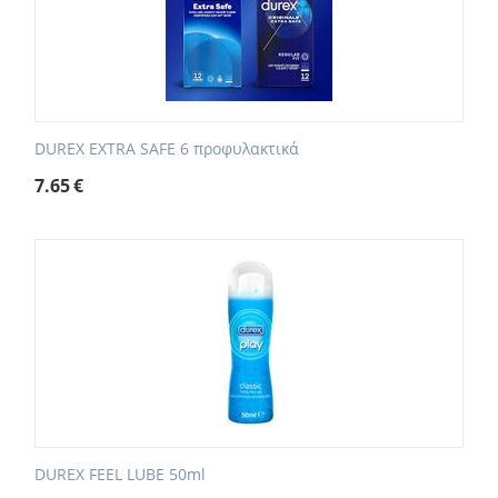
DUREX EXTRA SAFE 6 προφυλακτικά
7.65
€
DUREX FEEL LUBE 50ml