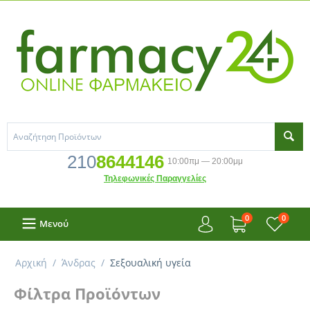
210
8644146
10:00πμ — 20:00μμ
Τηλεφωνικές Παραγγελίες
0
0
Μενού
Αρχική
/
Άνδρας
/
Σεξουαλική υγεία
Φίλτρα Προϊόντων