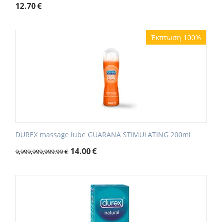
12.70
€
Έκπτωση 100%
DUREX massage lube GUARANA STIMULATING 200ml
14.00
€
9,999,999,999.99
€