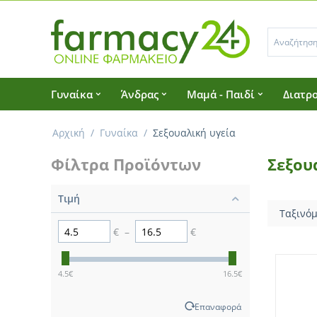
Γυναίκα
Άνδρας
Μαμά - Παιδί
Διατρο
Αρχική
/
Γυναίκα
/
Σεξουαλική υγεία
Φίλτρα Προϊόντων
Σεξου
Τιμή
Ταξινόμ
€
–
€
4.5
€
16.5
€
Επαναφορά