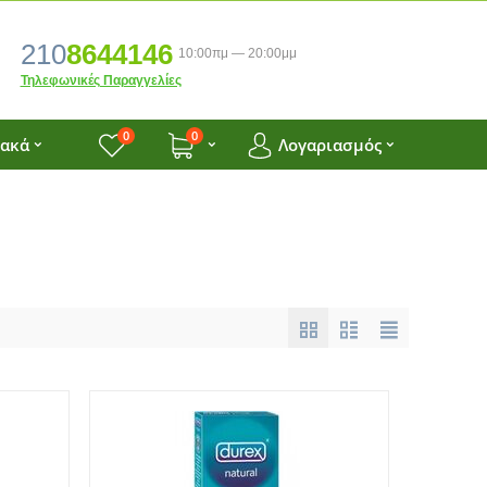
210
8644146
10:00πμ — 20:00μμ
Τηλεφωνικές Παραγγελίες
0
0
ιακά
Λογαριασμός