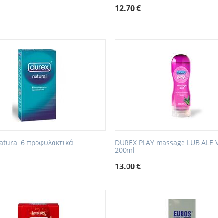
12.70
€
atural 6 προφυλακτικά
DUREX PLAY massage LUB ALE 
200ml
13.00
€