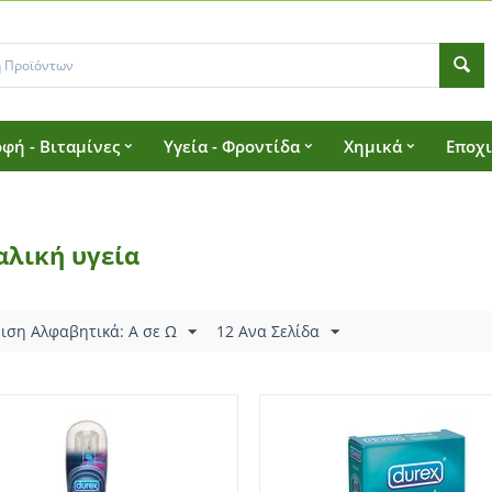
φή - Βιταμίνες
Υγεία - Φροντίδα
Χημικά
Εποχ
αλική υγεία
ιση Αλφαβητικά: A σε Ω
12 Ανα Σελίδα