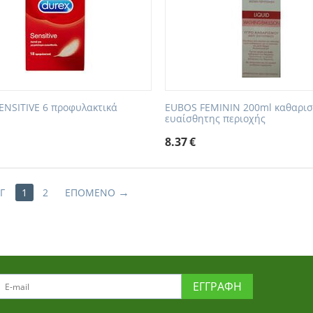
ENSITIVE 6 προφυλακτικά
EUBOS FEMININ 200ml καθαρι
ευαίσθητης περιοχής
8.37
€
Γ
1
2
ΕΠΌΜΕΝΟ
ΕΓΓΡΑΦΉ