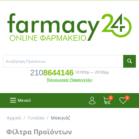
210
8644146
10:00πμ — 20:00μμ
Τηλεφωνικές Παραγγελίες
0
0
Μενού
Αρχική
/
Γυναίκα
/
Μακιγιάζ
Φίλτρα Προϊόντων