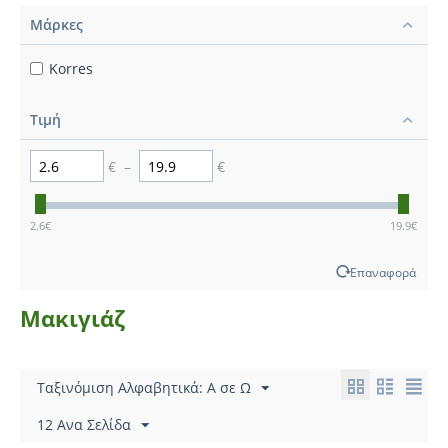
Μάρκες
Korres
Τιμή
€
–
€
2.6
€
19.9
€
Επαναφορά
Μακιγιάζ
Ταξινόμιση Αλφαβητικά: A σε Ω
12 Ανα Σελίδα