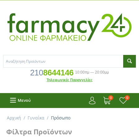
210
8644146
10:00πμ — 20:00μμ
Τηλεφωνικές Παραγγελίες
0
0
Μενού
Αρχική
/
Γυναίκα
/
Πρόσωπο
Φίλτρα Προϊόντων