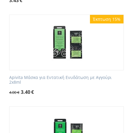
3.43
€
Έκπτωση 15%
Apivita Μάσκα για Εντατική Ενυδάτωση με Αγγούρι
2x8ml
3.40
€
4.00
€