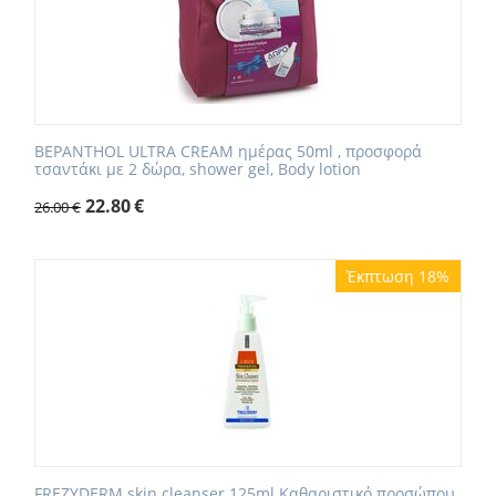
BEPANTHOL ULTRA CREAM ημέρας 50ml , προσφορά
τσαντάκι με 2 δώρα, shower gel, Body lotion
22.80
€
26.00
€
Έκπτωση 18%
FREZYDERM skin cleanser 125ml Καθαριστικό προσώπου