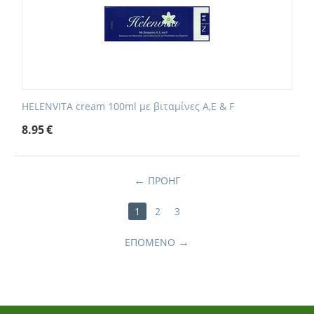
HELENVITA cream 100ml με βιταμίνες Α,Ε & F
8.95
€
ΠΡΟΗΓ
1
2
3
ΕΠΌΜΕΝΟ