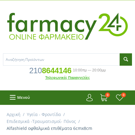
210
8644146
10:00πμ — 20:00μμ
Τηλεφωνικές Παραγγελίες
0
0
Μενού
Αρχική
/
Υγεία - Φροντίδα
/
Επιδεσμικά -Τραυματισμοί- Πόνος
/
Alfashield οφθαλμικά επιθέματα 6cmx8cm