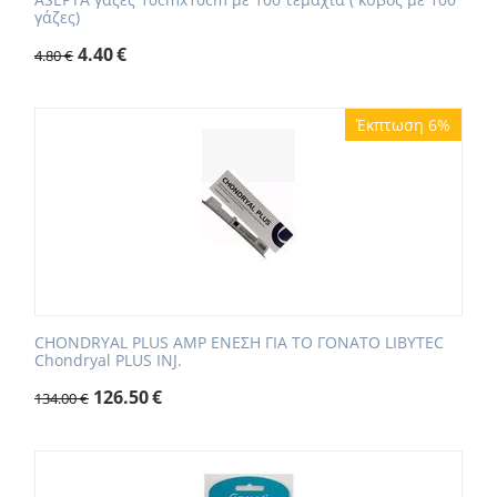
γάζες)
4.40
€
4.80
€
Έκπτωση 6%
CHOΝDRΥAL PLUS AMP ΕΝΕΣΗ ΓΙΑ ΤΟ ΓΟΝΑΤΟ LIBYTEC
Chondryal PLUS INJ.
126.50
€
134.00
€