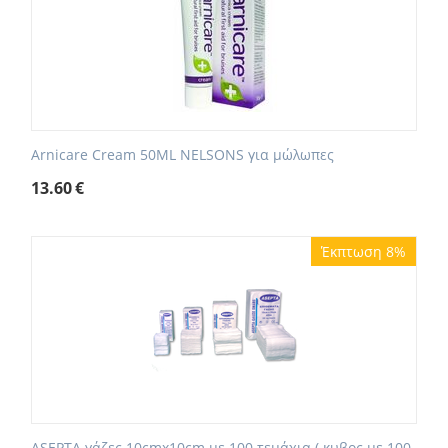
Arnicare Cream 50ML NELSONS για μώλωπες
13.60
€
Έκπτωση 8%
ASEPTA γάζες 10cmx10cm με 100 τεμάχια ( κυβος με 100